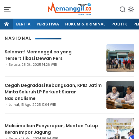
BERITA
PERISTIWA
HUKUM & KRIMINAL
POLITIK
PE
NASIONAL
Selamat! Memanggil.co yang
Tersertifikasi Dewan Pers
Selasa, 28 Okt 2025 14:26 WIB
Cegah Degradasi Kebangsaan, KPID Jatim
Minta Seluruh LP Perkuat Siaran
Nasionalisme
Jumat, 15 Agu 2025 17:04 WIB
Maksimalkan Penyerapan, Mentan Tutup
Keran Impor Jagung
Selasa, 19 Mar 2024 06:54 WIB