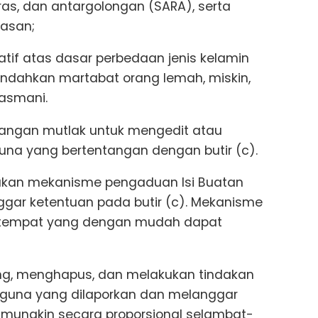
ras, dan antargolongan (SARA), serta
rasan;
atif atas dasar perbedaan jenis kelamin
endahkan martabat orang lemah, miskin,
jasmani.
enangan mutlak untuk mengedit atau
na yang bertentangan dengan butir (c).
iakan mekanisme pengaduan Isi Buatan
ggar ketentuan pada butir (c). Mekanisme
di tempat yang dengan mudah dapat
ting, menghapus, dan melakukan tindakan
ngguna yang dilaporkan dan melanggar
a mungkin secara proporsional selambat-