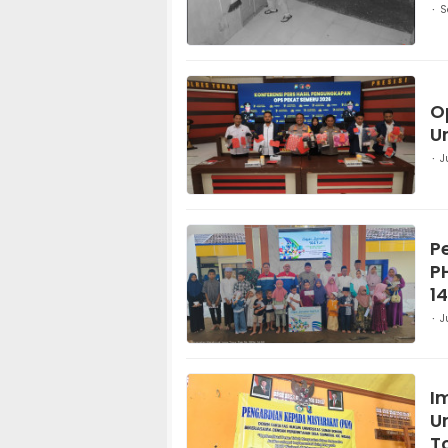
S
O
U
J
P
P
1
J
I
U
T