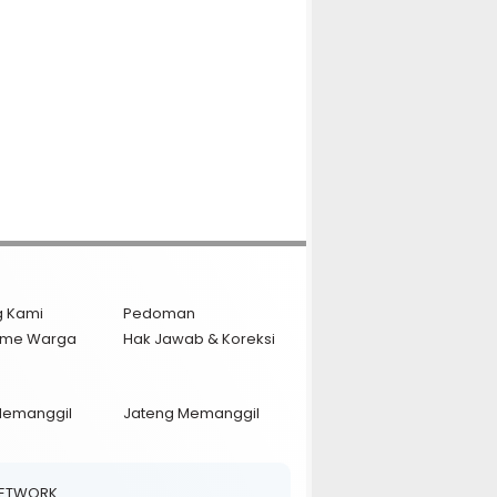
g Kami
Pedoman
isme Warga
Hak Jawab & Koreksi
Memanggil
Jateng Memanggil
NETWORK