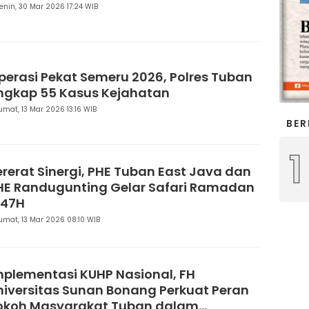
enin, 30 Mar 2026 17:24 WIB
perasi Pekat Semeru 2026, Polres Tuban
ngkap 55 Kasus Kejahatan
umat, 13 Mar 2026 13:16 WIB
BER
1
ererat Sinergi, PHE Tuban East Java dan
HE Randugunting Gelar Safari Ramadan
447H
umat, 13 Mar 2026 08:10 WIB
mplementasi KUHP Nasional, FH
niversitas Sunan Bonang Perkuat Peran
okoh Masyarakat Tuban dalam