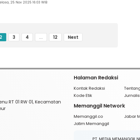
elasa, 25 Nov 2025 16:03 WIB
2
3
4
...
12
Next
Halaman Redaksi
Kontak Redaksi
Tentan
Kode Etik
Jurnal
enu RT 01 RW 01, Kecamatan
Memanggil Network
mur
Memanggil.co
Jabar 
Jatim Memanggil
PT. MEDIA MEMANGGIL 