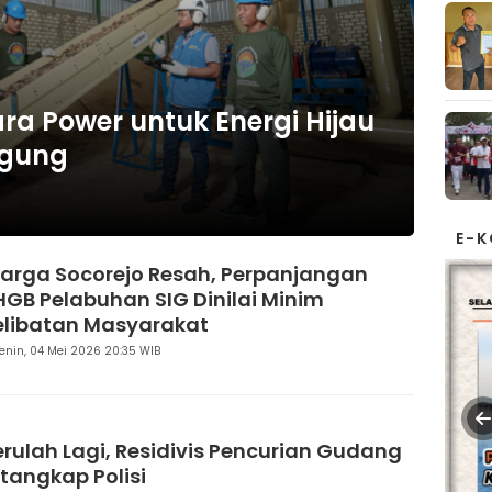
a Power untuk Energi Hijau
agung
E-
arga Socorejo Resah, Perpanjangan
HGB Pelabuhan SIG Dinilai Minim
elibatan Masyarakat
enin, 04 Mei 2026 20:35 WIB
erulah Lagi, Residivis Pencurian Gudang
itangkap Polisi