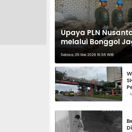
Upaya PLN Nusantar
melalui Bonggol J
Selasa, 05 Mei 2026 16:55 WIB
W
S
P
S
B
D