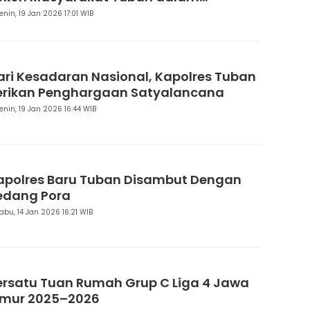
estorative Justice
enin, 19 Jan 2026 17:01 WIB
ari Kesadaran Nasional, Kapolres Tuban
erikan Penghargaan Satyalancana
enin, 19 Jan 2026 16:44 WIB
apolres Baru Tuban Disambut Dengan
edang Pora
abu, 14 Jan 2026 16:21 WIB
ersatu Tuan Rumah Grup C Liga 4 Jawa
imur 2025–2026