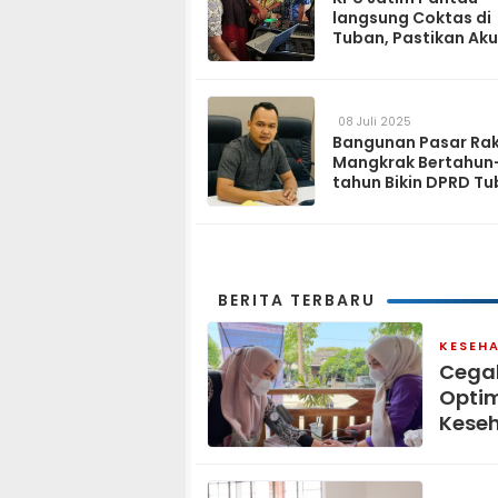
langsung Coktas di
Tuban, Pastikan Aku
Data Pemilih
08 Juli 2025
Bangunan Pasar Ra
Mangkrak Bertahun
tahun Bikin DPRD T
Geram
BERITA TERBARU
KESEH
Cegah
Opti
Keseh