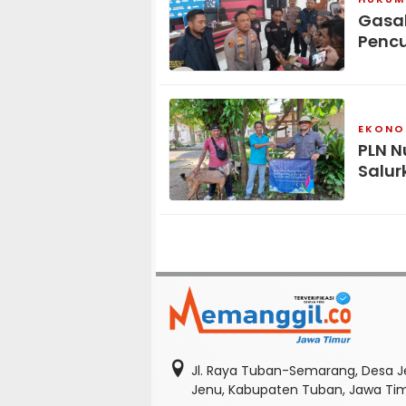
Gasak
Pencu
EKONOM
PLN N
Salur
Jl. Raya Tuban-Semarang, Desa J
Jenu, Kabupaten Tuban, Jawa Ti