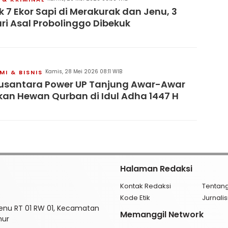
 7 Ekor Sapi di Merakurak dan Jenu, 3
ri Asal Probolinggo Dibekuk
Kamis, 28 Mei 2026 08:11 WIB
I & BISNIS
usantara Power UP Tanjung Awar-Awar
kan Hewan Qurban di Idul Adha 1447 H
Halaman Redaksi
Kontak Redaksi
Tentan
Kode Etik
Jurnal
enu RT 01 RW 01, Kecamatan
Memanggil Network
mur