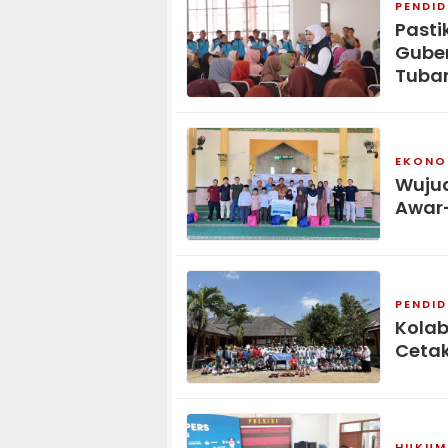
PENDID
Pasti
Guber
Tuba
EKONOM
Wujud
Awar
PENDID
Kolab
Cetak
HUKUM 