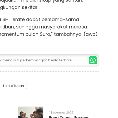
wujudkan melalui sikap yang santun,
gkungan sekitar.
ga SH Terate dapat bersama-sama
tiban, sehingga masyarakat merasa
mentum bulan Suro,” tambahnya. (awb)
uk mengikuti perkembangan berita terbaru
Terate Tuban
11 November 2025
Ulang Tahun, Nasdem