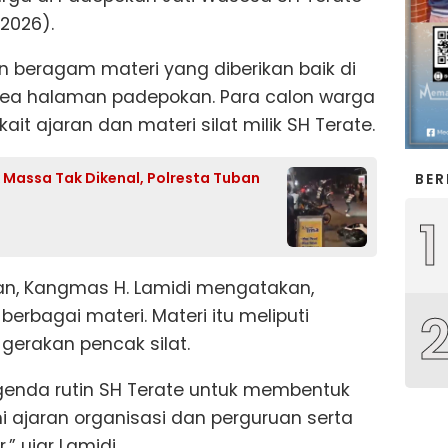
2026).
an beragam materi yang diberikan baik di
ea halaman padepokan. Para calon warga
t ajaran dan materi silat milik SH Terate.
 Massa Tak Dikenal, Polresta Tuban
BER
1
an, Kangmas H. Lamidi mengatakan,
erbagai materi. Materi itu meliputi
gerakan pencak silat.
genda rutin SH Terate untuk membentuk
ajaran organisasi dan perguruan serta
,” ujar Lamidi.