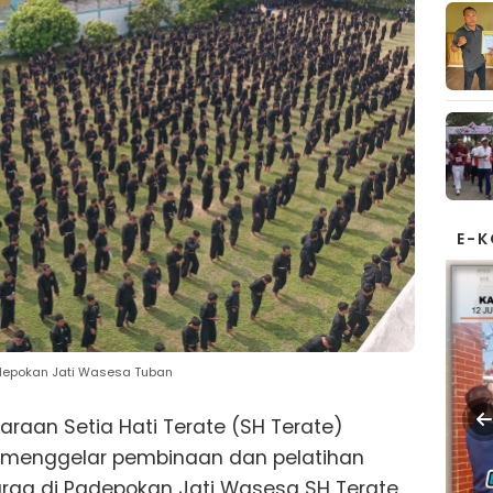
E-
adepokan Jati Wasesa Tuban
raan Setia Hati Terate (SH Terate)
menggelar pembinaan dan pelatihan
arga di Padepokan Jati Wasesa SH Terate