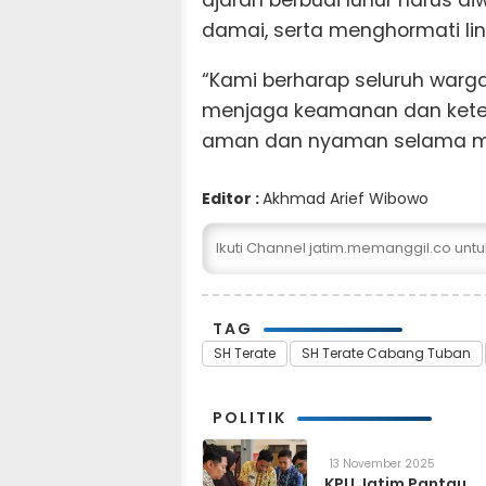
ajaran berbudi luhur harus di
damai, serta menghormati lin
“Kami berharap seluruh war
menjaga keamanan dan keter
aman dan nyaman selama mo
Editor :
Akhmad Arief Wibowo
Ikuti Channel jatim.memanggil.co unt
TAG
SH Terate
SH Terate Cabang Tuban
POLITIK
13 November 2025
KPU Jatim Pantau