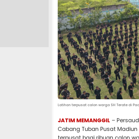
Latihan terpusat calon warga SH Terate di P
JATIM MEMANGGIL
– Persauda
Cabang Tuban Pusat Madiun 
terpusat bagi ribuan calon w