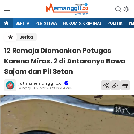
BERITA
PERISTIWA
HUKUM & KRIMINAL
POLITIK
PE
Berita
12 Remaja Diamankan Petugas
Karena Miras, 2 di Antaranya Bawa
Sajam dan Pil Setan
jatim.memanggil.co
Minggu, 02 Apr 2023 13:49 WIB