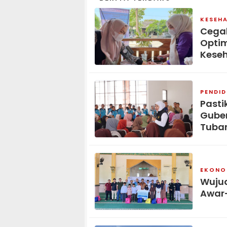
KESEH
Cegah
Opti
Keseh
PENDID
Pasti
Guber
Tuba
EKONOM
Wujud
Awar