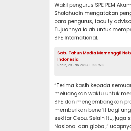
Wakil pengurus SPE PEM Akam
Sholahudin mengatakan pengh
para pengurus, faculty advis
Tujuannya ialah untuk memp
SPE International.
Satu Tahun Media Memanggil Netwo
Indonesia
Senin, 29 Jan 2024 10:55 WIB
“Terima kasih kepada semuan
meluangkan waktu untuk men
SPE dan mengembangkan prog
memberikan benefit bagi an
sekitar Cepu. Selain itu, jug
Nasional dan global,” ucapnya