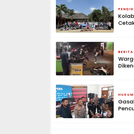
PENDID
Kolab
Cetak
BERITA
Warga
Diken
HUKUM 
Gasak
Pencu