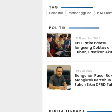
TAG
Headline
Memanggil.co
PEM Akam
POLITIK
13 November 2025
KPU Jatim Pantau
langsung Coktas di
Tuban, Pastikan Aku
Data Pemilih
08 Juli 2025
Bangunan Pasar Ra
Mangkrak Bertahun
tahun Bikin DPRD T
Geram
BERITA TERBARU