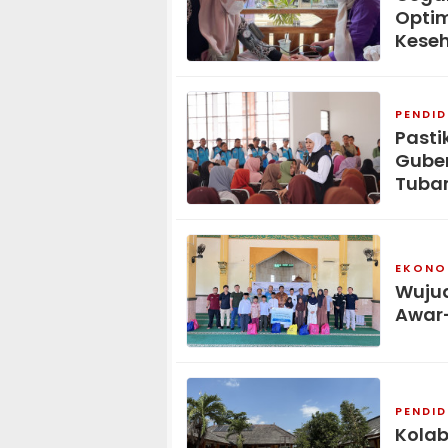
Opti
Keseh
PENDID
Pasti
Guber
Tuba
EKONOM
Wujud
Awar
PENDID
Kolab