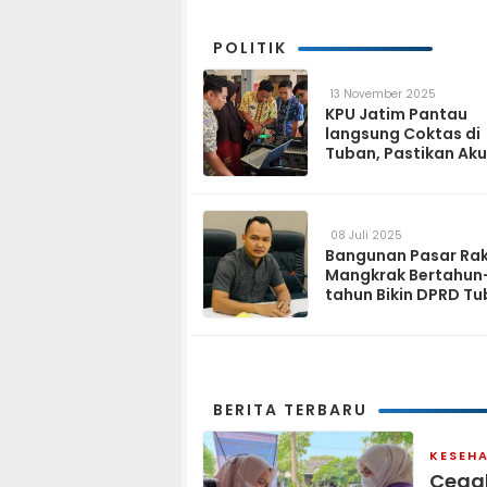
POLITIK
13 November 2025
KPU Jatim Pantau
langsung Coktas di
Tuban, Pastikan Aku
Data Pemilih
08 Juli 2025
Bangunan Pasar Ra
Mangkrak Bertahun
tahun Bikin DPRD T
Geram
BERITA TERBARU
KESEH
Cegah