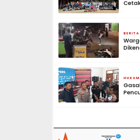
Cetak
BERITA
Warga
Diken
HUKUM 
Gasak
Pencu