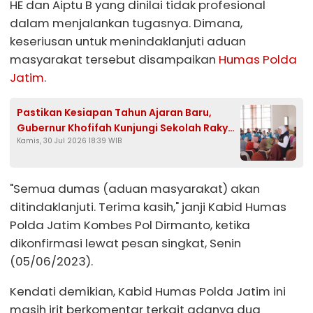
HE dan Aiptu B yang dinilai tidak profesional
dalam menjalankan tugasnya. Dimana,
keseriusan untuk menindaklanjuti aduan
masyarakat tersebut disampaikan
Humas Polda
Jatim
.
Pastikan Kesiapan Tahun Ajaran Baru,
Gubernur Khofifah Kunjungi Sekolah Rakyat
Kamis, 30 Jul 2026 18:39 WIB
Di Tuban
"Semua dumas (aduan masyarakat) akan
ditindaklanjuti. Terima kasih," janji Kabid Humas
Polda Jatim Kombes Pol Dirmanto, ketika
dikonfirmasi lewat pesan singkat, Senin
(05/06/2023).
Kendati demikian, Kabid Humas Polda Jatim ini
masih irit berkomentar terkait adanya dua