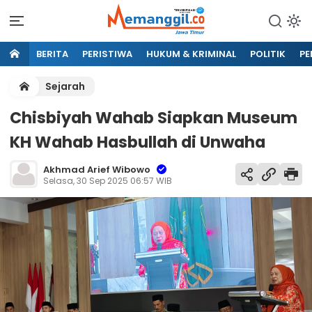
BERITA
PERISTIWA
HUKUM & KRIMINAL
POLITIK
PE
Sejarah
Chisbiyah Wahab Siapkan Museum
KH Wahab Hasbullah di Unwaha
Akhmad Arief Wibowo
Selasa, 30 Sep 2025 06:57 WIB