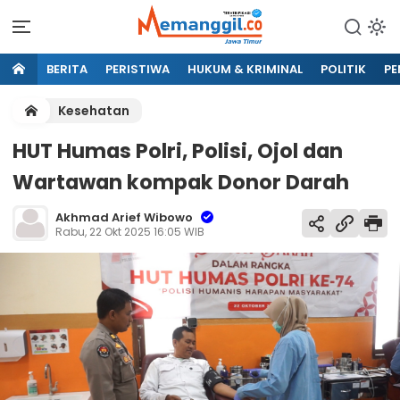
BERITA
PERISTIWA
HUKUM & KRIMINAL
POLITIK
PE
Kesehatan
HUT Humas Polri, Polisi, Ojol dan
Wartawan kompak Donor Darah
Akhmad Arief Wibowo
Rabu, 22 Okt 2025 16:05 WIB