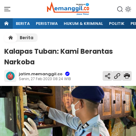
BERITA
PERISTIWA
HUKUM & KRIMINAL
POLITIK
PE
Berita
Kalapas Tuban: Kami Berantas
Narkoba
jatim.memanggil.co
Senin, 27 Feb 2023 08:24 WIB