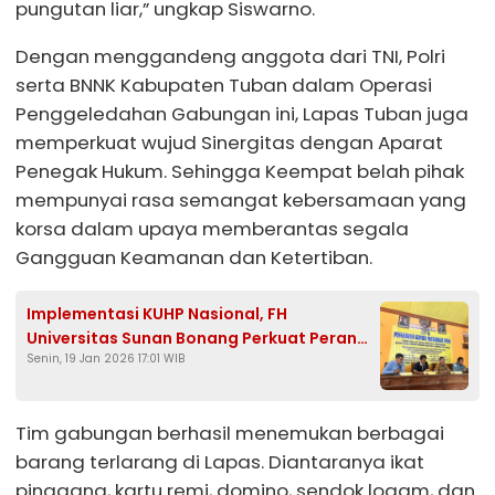
pungutan liar,” ungkap Siswarno.
Dengan menggandeng anggota dari TNI, Polri
serta BNNK Kabupaten Tuban dalam Operasi
Penggeledahan Gabungan ini, Lapas Tuban juga
memperkuat wujud Sinergitas dengan Aparat
Penegak Hukum. Sehingga Keempat belah pihak
mempunyai rasa semangat kebersamaan yang
korsa dalam upaya memberantas segala
Gangguan Keamanan dan Ketertiban.
Implementasi KUHP Nasional, FH
Universitas Sunan Bonang Perkuat Peran
Senin, 19 Jan 2026 17:01 WIB
Tokoh Masyarakat Tuban dalam
Restorative Justice
Tim gabungan berhasil menemukan berbagai
barang terlarang di Lapas. Diantaranya ikat
pinggang, kartu remi, domino, sendok logam, dan