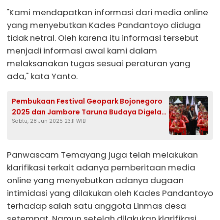
"Kami mendapatkan informasi dari media online
yang menyebutkan Kades Pandantoyo diduga
tidak netral. Oleh karena itu informasi tersebut
menjadi informasi awal kami dalam
melaksanakan tugas sesuai peraturan yang
ada," kata Yanto.
Pembukaan Festival Geopark Bojonegoro
2025 dan Jambore Taruna Budaya Digelar
Sabtu, 28 Jun 2025 23:11 WIB
di Kayangan Api
Panwascam Temayang juga telah melakukan
klarifikasi terkait adanya pemberitaan media
online yang menyebutkan adanya dugaan
intimidasi yang dilakukan oleh Kades Pandantoyo
terhadap salah satu anggota Linmas desa
setempat. Namun setelah dilakukan klarifikasi,