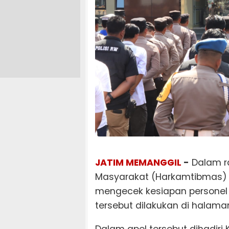
JATIM MEMANGGIL
-
Dalam r
Masyarakat (Harkamtibmas) K
mengecek kesiapan personel y
tersebut dilakukan di halama
Dalam apel tersebut dihadiri 