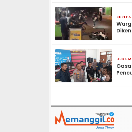
BERITA
Warga
Diken
HUKUM 
Gasak
Pencu