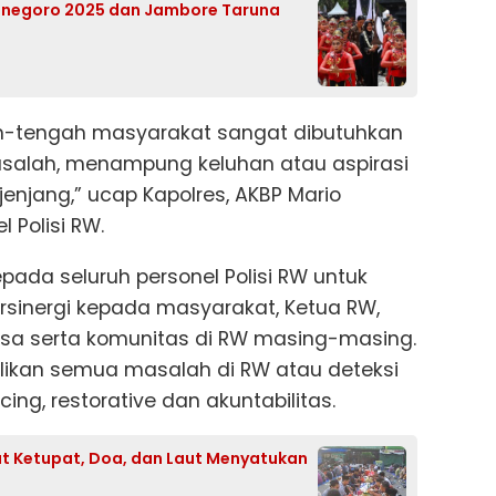
onegoro 2025 dan Jambore Taruna
gah-tengah masyarakat sangat dibutuhkan
asalah, menampung keluhan atau aspirasi
njang,” ucap Kapolres, AKBP Mario
 Polisi RW.
ada seluruh personel Polisi RW untuk
sinergi kepada masyarakat, Ketua RW,
insa serta komunitas di RW masing-masing.
kan semua masalah di RW atau deteksi
cing, restorative dan akuntabilitas.
aat Ketupat, Doa, dan Laut Menyatukan