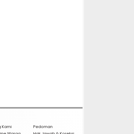
g Kami
Pedoman
isme Warga
Hak Jawab & Koreksi