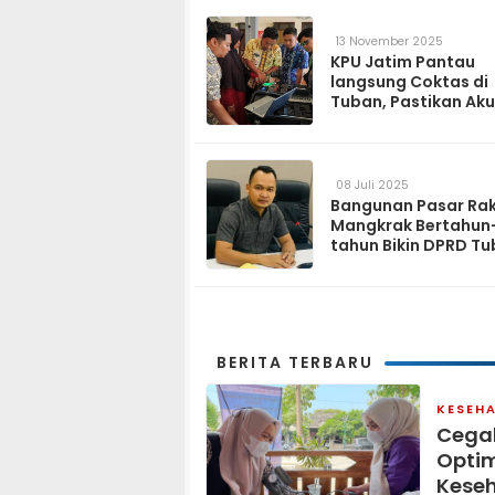
13 November 2025
KPU Jatim Pantau
langsung Coktas di
Tuban, Pastikan Aku
Data Pemilih
08 Juli 2025
Bangunan Pasar Ra
Mangkrak Bertahun
tahun Bikin DPRD T
Geram
BERITA TERBARU
KESEH
Cegah
Opti
Keseh