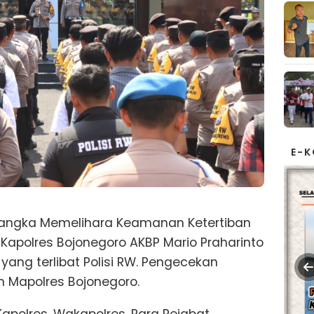
E-
angka Memelihara Keamanan Ketertiban
apolres Bojonegoro AKBP Mario Praharinto
ang terlibat Polisi RW. Pengecekan
n Mapolres Bojonegoro.
Kapolres, Wakapolres, Para Pejabat