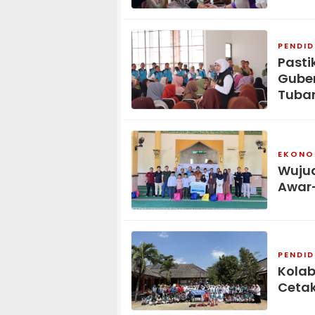
PENDID
Pasti
Guber
Tuba
EKONOM
Wujud
Awar
PENDID
Kolab
Cetak