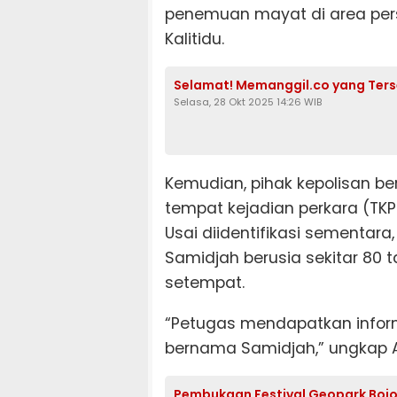
penemuan mayat di area per
Kalitidu.
Selamat! Memanggil.co yang Terse
Selasa, 28 Okt 2025 14:26 WIB
Kemudian, pihak kepolisan 
tempat kejadian perkara (TKP
Usai diidentifikasi sementar
Samidjah berusia sekitar 80
setempat.
“Petugas mendapatkan infor
bernama Samidjah,” ungkap A
Pembukaan Festival Geopark Boj