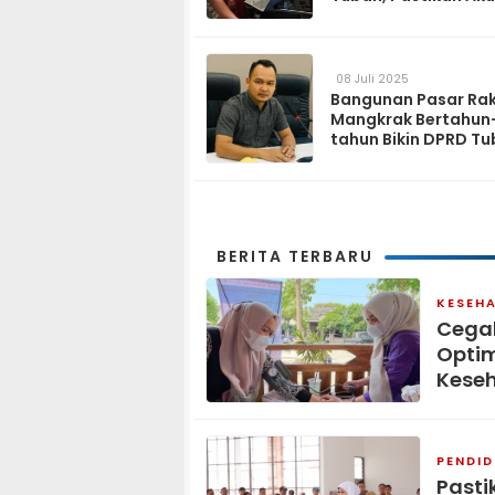
Data Pemilih
08 Juli 2025
Bangunan Pasar Ra
Mangkrak Bertahun
tahun Bikin DPRD T
Geram
BERITA TERBARU
KESEH
Cegah
Opti
Keseh
PENDID
Pasti