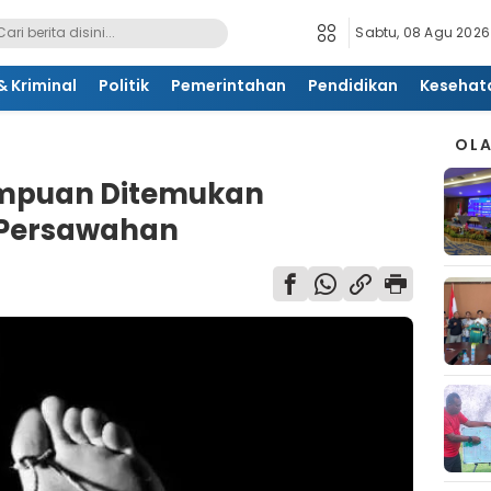
Sabtu, 08 Agu 2026
 Kriminal
Politik
Pemerintahan
Pendidikan
Kesehat
OL
empuan Ditemukan
 Persawahan