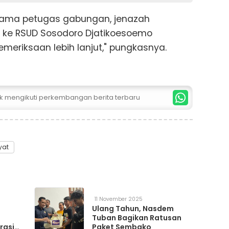
rsama petugas gabungan, jenazah
 ke RSUD Sosodoro Djatikoesoemo
emeriksaan lebih lanjut," pungkasnya.
uk mengikuti perkembangan berita terbaru
yat
11 November 2025
Ulang Tahun, Nasdem
Tuban Bagikan Ratusan
rasi
Paket Sembako