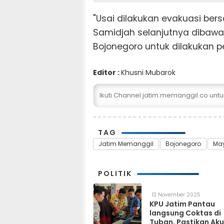
"Usai dilakukan evakuasi be
Samidjah selanjutnya dibawa
Bojonegoro untuk dilakukan p
Editor :
Khusni Mubarok
Ikuti Channel jatim.memanggil.co unt
TAG
Jatim Memanggil
Bojonegoro
Ma
POLITIK
13 November 2025
KPU Jatim Pantau
langsung Coktas di
Tuban, Pastikan Aku