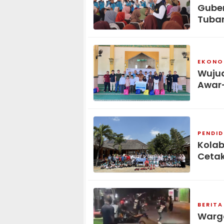
Guber
Tuba
EKONOM
Wujud
Awar
PENDID
Kolab
Cetak
BERITA
Warga