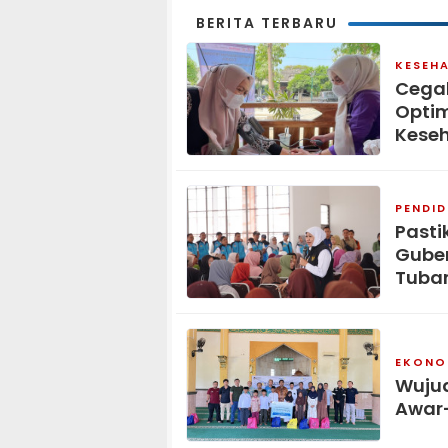
BERITA TERBARU
KESEH
Cegah
Opti
Keseh
PENDID
Pasti
Guber
Tuba
EKONOM
Wujud
Awar