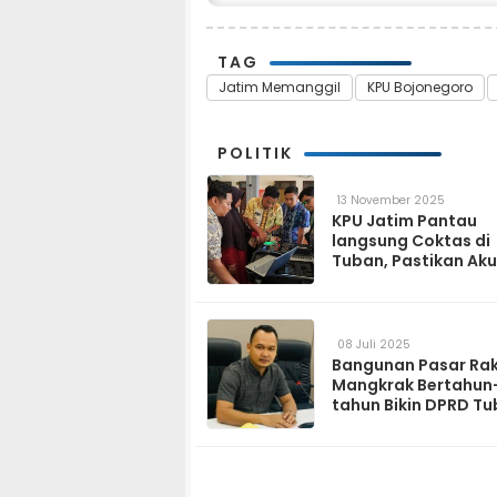
TAG
Jatim Memanggil
KPU Bojonegoro
POLITIK
13 November 2025
KPU Jatim Pantau
langsung Coktas di
Tuban, Pastikan Aku
Data Pemilih
08 Juli 2025
Bangunan Pasar Ra
Mangkrak Bertahun
tahun Bikin DPRD T
Geram