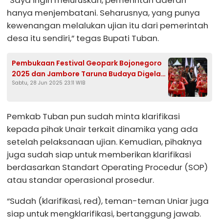
“Saya ingin meluruskan, pemerintah daerah
hanya menjembatani. Seharusnya, yang punya
kewenangan melalukan ujian itu dari pemerintah
desa itu sendiri,” tegas Bupati Tuban.
Pembukaan Festival Geopark Bojonegoro
2025 dan Jambore Taruna Budaya Digelar
Sabtu, 28 Jun 2025 23:11 WIB
di Kayangan Api
Pemkab Tuban pun sudah minta klarifikasi
kepada pihak Unair terkait dinamika yang ada
setelah pelaksanaan ujian. Kemudian, pihaknya
juga sudah siap untuk memberikan klarifikasi
berdasarkan Standart Operating Procedur (SOP)
atau standar operasional prosedur.
“Sudah (klarifikasi, red), teman-teman Uniar juga
siap untuk mengklarifikasi, bertanggung jawab.