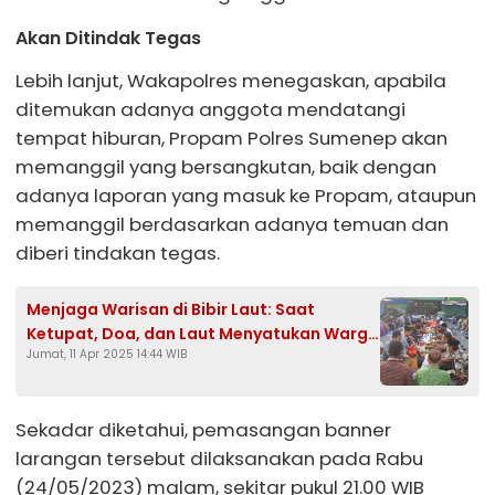
Akan Ditindak Tegas
Lebih lanjut, Wakapolres menegaskan, apabila
ditemukan adanya anggota mendatangi
tempat hiburan, Propam Polres Sumenep akan
memanggil yang bersangkutan, baik dengan
adanya laporan yang masuk ke Propam, ataupun
memanggil berdasarkan adanya temuan dan
diberi tindakan tegas.
Menjaga Warisan di Bibir Laut: Saat
Ketupat, Doa, dan Laut Menyatukan Warga
Jumat, 11 Apr 2025 14:44 WIB
Gesik Tuban
Sekadar diketahui, pemasangan banner
larangan tersebut dilaksanakan pada Rabu
(24/05/2023) malam, sekitar pukul 21.00 WIB