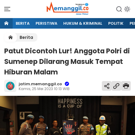
BERITA
PERISTIWA
HUKUM & KRIMINAL
POLITIK
PE
Berita
Patut Dicontoh Lur! Anggota Polri di
Sumenep Dilarang Masuk Tempat
Hiburan Malam
jatim.memanggil.co
Kamis, 25 Mei 2023 10:13 WIB